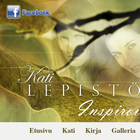
Etusivu
Kati
Kirja
Galleria
Kuvagalleria