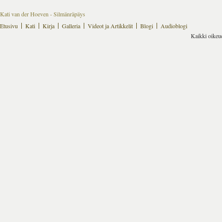
Kati van der Hoeven - Silmänräpäys
Etusivu
Kati
Kirja
Galleria
Videot ja Artikkelit
Blogi
Audioblogi
Kaikki oikeu