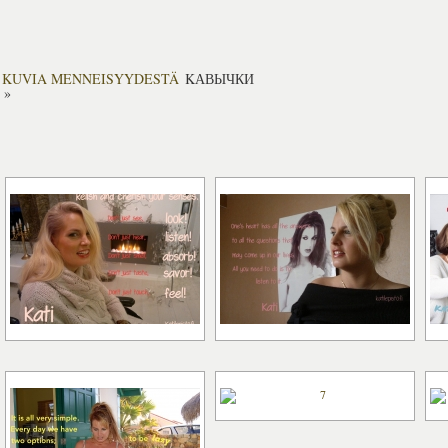
KUVIA MENNEISYYDESTÄ
KАВЫЧКИ
»