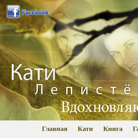
Главная
Кати
Книга
Г
Га