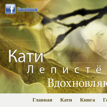
Главная
Кати
Книга
Г
Га