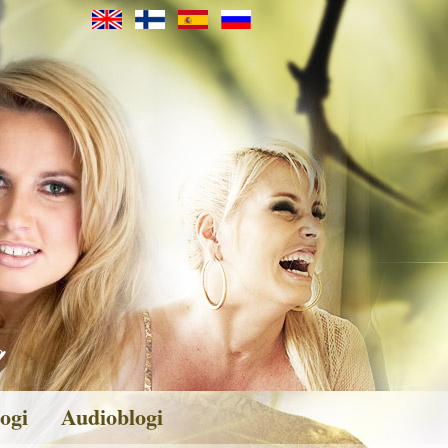
ogi
Audioblogi
veita