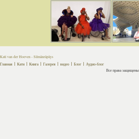
Kati van der Hoeven - Silmänräpäys
Главная
Кати
Книга
Галерея
видео
Блог
Аудио-блог
Все права защищены ©