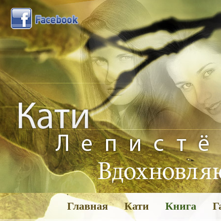
Главная
Кати
Книга
Г
Га