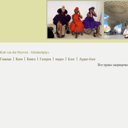
Kati van der Hoeven - Silmänräpäys
Главная
Кати
Книга
Галерея
видео
Блог
Аудио-блог
Все права защищены ©