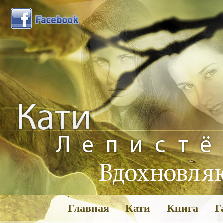
Главная
Кати
Книга
Г
Га