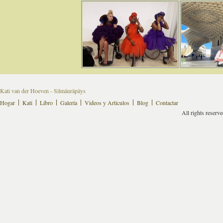
Kati van der Hoeven - Silmänräpäys
Hogar
Kati
Libro
Galería
Videos y Articulos
Blog
Contactar
All rights reserv