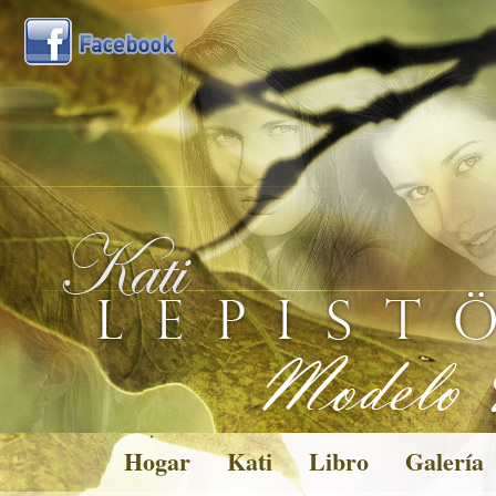
Hogar
Kati
Libro
Galería
Pictures