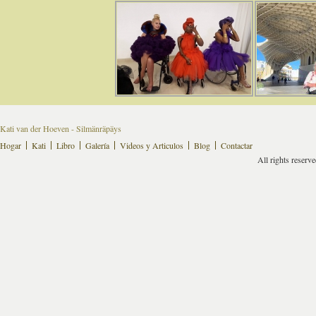
Kati van der Hoeven - Silmänräpäys
Hogar
Kati
Libro
Galería
Videos y Articulos
Blog
Contactar
All rights reserv