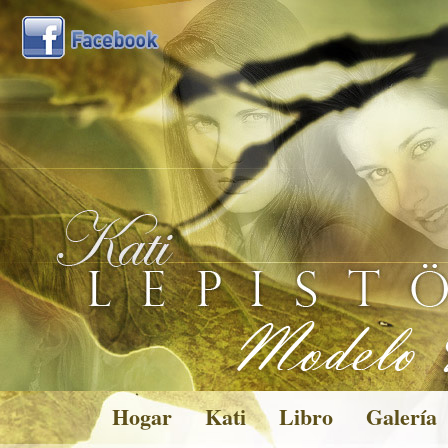
Hogar
Kati
Libro
Galería
Pictures